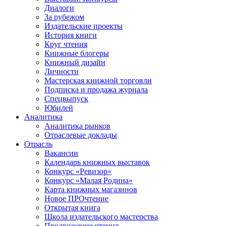
Диалоги
За рубежом
Издательские проекты
История книги
Круг чтения
Книжные блогеры
Книжный дизайн
Личности
Мастерская книжной торговли
Подписка и продажа журнала
Спецвыпуск
Юбилей
Аналитика
Аналитика рынков
Отраслевые доклады
Отрасль
Вакансии
Календарь книжных выставок
Конкурс «Ревизор»
Конкурс «Малая Родина»
Карта книжных магазинов
Новое ПРОчтение
Открытая книга
Школа издательского мастерства
Продвижение чтения