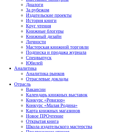
Диалоги
За рубежом
Издательские проекты
История книги
Круг чтения
Книжные блогеры
Книжный дизайн
Личности
Мастерская книжной торговли
Подписка и продажа журнала
Спецвыпуск
Юбилей
Аналитика
Аналитика рынков
Отраслевые доклады
Отрасль
Вакансии
Календарь книжных выставок
Конкурс «Ревизор»
Конкурс «Малая Родина»
Карта книжных магазинов
Новое ПРОчтение
Открытая книга
Школа издательского мастерства
Продвижение чтения