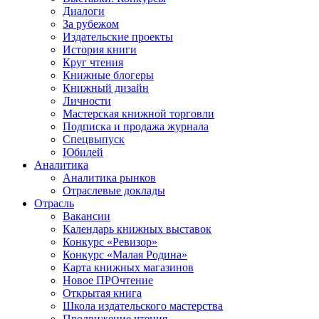
Диалоги
За рубежом
Издательские проекты
История книги
Круг чтения
Книжные блогеры
Книжный дизайн
Личности
Мастерская книжной торговли
Подписка и продажа журнала
Спецвыпуск
Юбилей
Аналитика
Аналитика рынков
Отраслевые доклады
Отрасль
Вакансии
Календарь книжных выставок
Конкурс «Ревизор»
Конкурс «Малая Родина»
Карта книжных магазинов
Новое ПРОчтение
Открытая книга
Школа издательского мастерства
Продвижение чтения