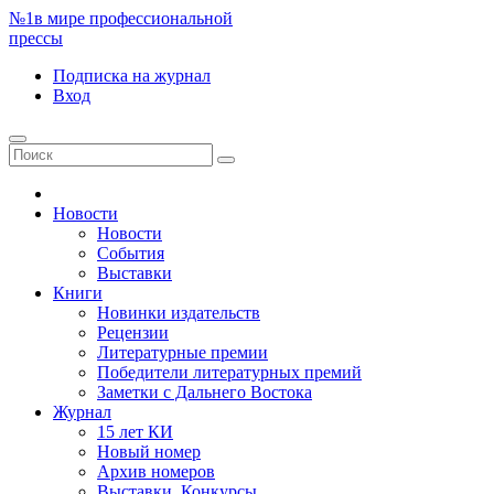
№1
в мире профессиональной
прессы
Подписка
на журнал
Вход
Новости
Новости
События
Выставки
Книги
Новинки издательств
Рецензии
Литературные премии
Победители литературных премий
Заметки с Дальнего Востока
Журнал
15 лет КИ
Новый номер
Архив номеров
Выставки. Конкурсы