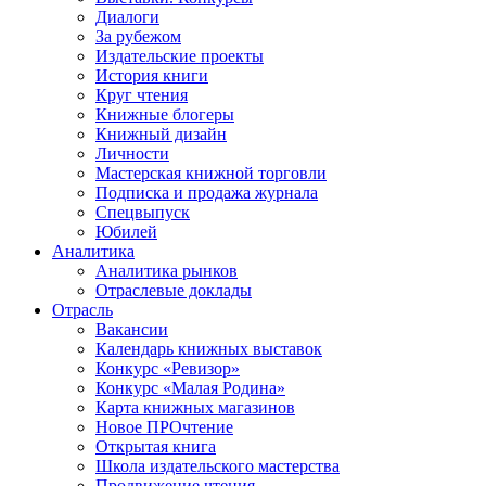
Диалоги
За рубежом
Издательские проекты
История книги
Круг чтения
Книжные блогеры
Книжный дизайн
Личности
Мастерская книжной торговли
Подписка и продажа журнала
Спецвыпуск
Юбилей
Аналитика
Аналитика рынков
Отраслевые доклады
Отрасль
Вакансии
Календарь книжных выставок
Конкурс «Ревизор»
Конкурс «Малая Родина»
Карта книжных магазинов
Новое ПРОчтение
Открытая книга
Школа издательского мастерства
Продвижение чтения