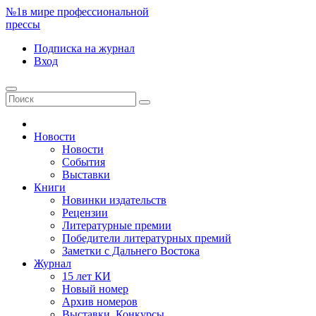
№1
в мире профессиональной
прессы
Подписка
на журнал
Вход
Новости
Новости
События
Выставки
Книги
Новинки издательств
Рецензии
Литературные премии
Победители литературных премий
Заметки с Дальнего Востока
Журнал
15 лет КИ
Новый номер
Архив номеров
Выставки. Конкурсы