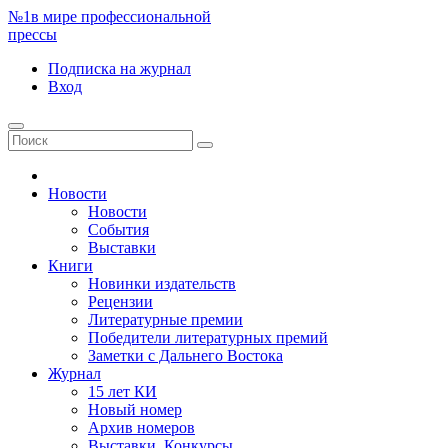
№1
в мире профессиональной
прессы
Подписка
на журнал
Вход
Новости
Новости
События
Выставки
Книги
Новинки издательств
Рецензии
Литературные премии
Победители литературных премий
Заметки с Дальнего Востока
Журнал
15 лет КИ
Новый номер
Архив номеров
Выставки. Конкурсы