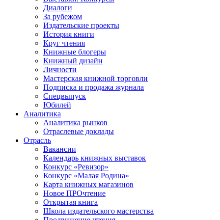
Диалоги
За рубежом
Издательские проекты
История книги
Круг чтения
Книжные блогеры
Книжный дизайн
Личности
Мастерская книжной торговли
Подписка и продажа журнала
Спецвыпуск
Юбилей
Аналитика
Аналитика рынков
Отраслевые доклады
Отрасль
Вакансии
Календарь книжных выставок
Конкурс «Ревизор»
Конкурс «Малая Родина»
Карта книжных магазинов
Новое ПРОчтение
Открытая книга
Школа издательского мастерства
Продвижение чтения