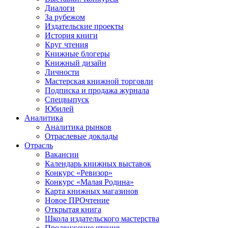
Диалоги
За рубежом
Издательские проекты
История книги
Круг чтения
Книжные блогеры
Книжный дизайн
Личности
Мастерская книжной торговли
Подписка и продажа журнала
Спецвыпуск
Юбилей
Аналитика
Аналитика рынков
Отраслевые доклады
Отрасль
Вакансии
Календарь книжных выставок
Конкурс «Ревизор»
Конкурс «Малая Родина»
Карта книжных магазинов
Новое ПРОчтение
Открытая книга
Школа издательского мастерства
Продвижение чтения