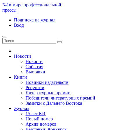
№1
в мире профессиональной
прессы
Подписка
на журнал
Вход
Новости
Новости
События
Выставки
Книги
Новинки издательств
Рецензии
Литературные премии
Победители литературных премий
Заметки с Дальнего Востока
Журнал
15 лет КИ
Новый номер
Архив номеров
Выставки. Конкурсы