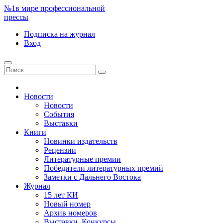
№1
в мире профессиональной
прессы
Подписка
на журнал
Вход
Новости
Новости
События
Выставки
Книги
Новинки издательств
Рецензии
Литературные премии
Победители литературных премий
Заметки с Дальнего Востока
Журнал
15 лет КИ
Новый номер
Архив номеров
Выставки. Конкурсы