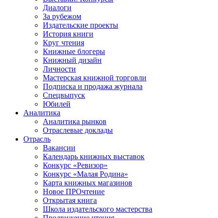
Диалоги
За рубежом
Издательские проекты
История книги
Круг чтения
Книжные блогеры
Книжный дизайн
Личности
Мастерская книжной торговли
Подписка и продажа журнала
Спецвыпуск
Юбилей
Аналитика
Аналитика рынков
Отраслевые доклады
Отрасль
Вакансии
Календарь книжных выставок
Конкурс «Ревизор»
Конкурс «Малая Родина»
Карта книжных магазинов
Новое ПРОчтение
Открытая книга
Школа издательского мастерства
Продвижение чтения