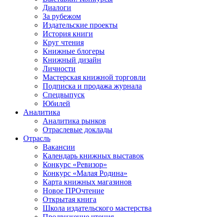
Диалоги
За рубежом
Издательские проекты
История книги
Круг чтения
Книжные блогеры
Книжный дизайн
Личности
Мастерская книжной торговли
Подписка и продажа журнала
Спецвыпуск
Юбилей
Аналитика
Аналитика рынков
Отраслевые доклады
Отрасль
Вакансии
Календарь книжных выставок
Конкурс «Ревизор»
Конкурс «Малая Родина»
Карта книжных магазинов
Новое ПРОчтение
Открытая книга
Школа издательского мастерства
Продвижение чтения