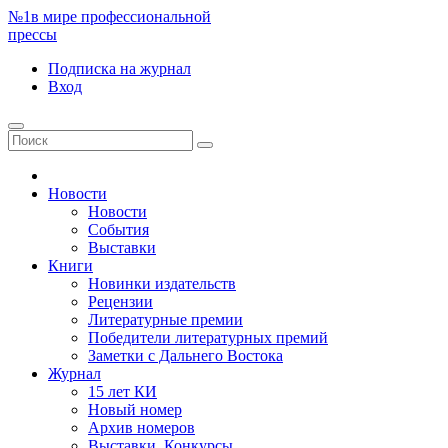
№1
в мире профессиональной
прессы
Подписка
на журнал
Вход
Новости
Новости
События
Выставки
Книги
Новинки издательств
Рецензии
Литературные премии
Победители литературных премий
Заметки с Дальнего Востока
Журнал
15 лет КИ
Новый номер
Архив номеров
Выставки. Конкурсы