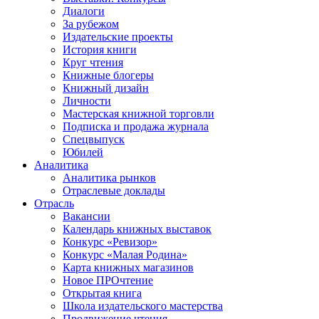
Диалоги
За рубежом
Издательские проекты
История книги
Круг чтения
Книжные блогеры
Книжный дизайн
Личности
Мастерская книжной торговли
Подписка и продажа журнала
Спецвыпуск
Юбилей
Аналитика
Аналитика рынков
Отраслевые доклады
Отрасль
Вакансии
Календарь книжных выставок
Конкурс «Ревизор»
Конкурс «Малая Родина»
Карта книжных магазинов
Новое ПРОчтение
Открытая книга
Школа издательского мастерства
Продвижение чтения