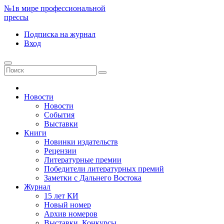
№1
в мире профессиональной
прессы
Подписка
на журнал
Вход
Новости
Новости
События
Выставки
Книги
Новинки издательств
Рецензии
Литературные премии
Победители литературных премий
Заметки с Дальнего Востока
Журнал
15 лет КИ
Новый номер
Архив номеров
Выставки. Конкурсы