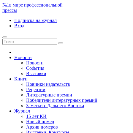
№1
в мире профессиональной
прессы
Подписка
на журнал
Вход
Новости
Новости
События
Выставки
Книги
Новинки издательств
Рецензии
Литературные премии
Победители литературных премий
Заметки с Дальнего Востока
Журнал
15 лет КИ
Новый номер
Архив номеров
Выставки. Конкурсы