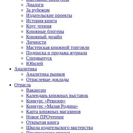
Диалоги
За рубежом
Издательские проекты
История книги
Круг чтения
Книжные блогеры
Книжный дизайн
Личности
Мастерская книжной торговли
Подписка и продажа журнала
Спецвыпуск
Юбилей
Аналитика
Аналитика рынков
Отраслевые доклады
Отрасль
Вакансии
Календарь книжных выставок
Конкурс «Ревизор»
Конкурс «Малая Родина»
Карта книжных магазинов
Новое ПРОчтение
Открытая книга
Школа издательского мастерства
Продвижение чтения