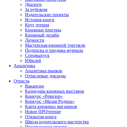
Диалоги
За рубежом
Издательские проекты
История книги
Круг чтения
Книжные блогеры
Книжный дизайн
Личности
Мастерская книжной торговли
Подписка и продажа журнала
Спецвыпуск
Юбилей
Аналитика
Аналитика рынков
Отраслевые доклады
Отрасль
Вакансии
Календарь книжных выставок
Конкурс «Ревизор»
Конкурс «Малая Родина»
Карта книжных магазинов
Новое ПРОчтение
Открытая книга
Школа издательского мастерства
Продвижение чтения