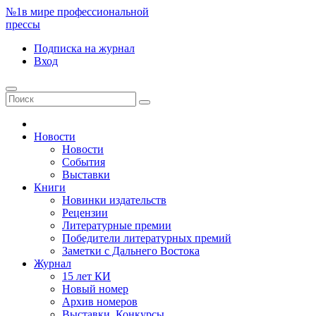
№1
в мире профессиональной
прессы
Подписка
на журнал
Вход
Новости
Новости
События
Выставки
Книги
Новинки издательств
Рецензии
Литературные премии
Победители литературных премий
Заметки с Дальнего Востока
Журнал
15 лет КИ
Новый номер
Архив номеров
Выставки. Конкурсы