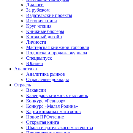
Диалоги
За рубежом
Издательские проекты
История книги
Круг чтения
Книжные блогеры
Книжный дизайн
Личности
Мастерская книжной торговли
Подписка и продажа журнала
Спецвыпуск
Юбилей
Аналитика
Аналитика рынков
Отраслевые доклады
Отрасль
Вакансии
Календарь книжных выставок
Конкурс «Ревизор»
Конкурс «Малая Родина»
Карта книжных магазинов
Новое ПРОчтение
Открытая книга
Школа издательского мастерства
Продвижение чтения