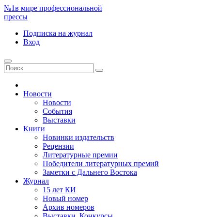
№1
в мире профессиональной
прессы
Подписка
на журнал
Вход
Новости
Новости
События
Выставки
Книги
Новинки издательств
Рецензии
Литературные премии
Победители литературных премий
Заметки с Дальнего Востока
Журнал
15 лет КИ
Новый номер
Архив номеров
Выставки. Конкурсы