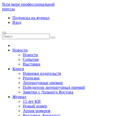
№1
в мире профессиональной
прессы
Подписка
на журнал
Вход
Новости
Новости
События
Выставки
Книги
Новинки издательств
Рецензии
Литературные премии
Победители литературных премий
Заметки с Дальнего Востока
Журнал
15 лет КИ
Новый номер
Архив номеров
Выставки. Конкурсы