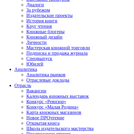
Диалоги
За рубежом
Издательские проекты
История книги
Круг чтения
Книжные блогеры
Книжный дизайн
Личности
Мастерская книжной торговли
Подписка и продажа журнала
Спецвыпуск
Юбилей
Аналитика
Аналитика рынков
Отраслевые доклады
Отрасль
Вакансии
Календарь книжных выставок
Конкурс «Ревизор»
Конкурс «Малая Родина»
Карта книжных магазинов
Новое ПРОчтение
Открытая книга
Школа издательского мастерства
Продвижение чтения