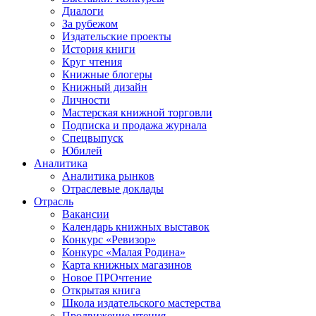
Диалоги
За рубежом
Издательские проекты
История книги
Круг чтения
Книжные блогеры
Книжный дизайн
Личности
Мастерская книжной торговли
Подписка и продажа журнала
Спецвыпуск
Юбилей
Аналитика
Аналитика рынков
Отраслевые доклады
Отрасль
Вакансии
Календарь книжных выставок
Конкурс «Ревизор»
Конкурс «Малая Родина»
Карта книжных магазинов
Новое ПРОчтение
Открытая книга
Школа издательского мастерства
Продвижение чтения