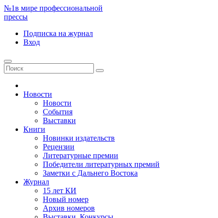
№1
в мире профессиональной
прессы
Подписка
на журнал
Вход
Новости
Новости
События
Выставки
Книги
Новинки издательств
Рецензии
Литературные премии
Победители литературных премий
Заметки с Дальнего Востока
Журнал
15 лет КИ
Новый номер
Архив номеров
Выставки. Конкурсы