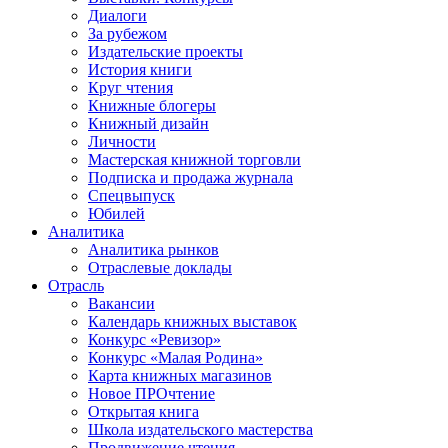
Диалоги
За рубежом
Издательские проекты
История книги
Круг чтения
Книжные блогеры
Книжный дизайн
Личности
Мастерская книжной торговли
Подписка и продажа журнала
Спецвыпуск
Юбилей
Аналитика
Аналитика рынков
Отраслевые доклады
Отрасль
Вакансии
Календарь книжных выставок
Конкурс «Ревизор»
Конкурс «Малая Родина»
Карта книжных магазинов
Новое ПРОчтение
Открытая книга
Школа издательского мастерства
Продвижение чтения