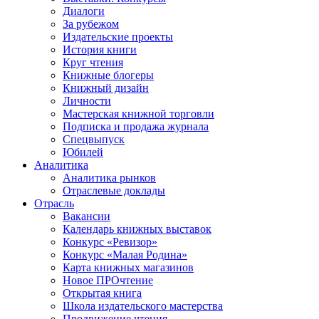
Диалоги
За рубежом
Издательские проекты
История книги
Круг чтения
Книжные блогеры
Книжный дизайн
Личности
Мастерская книжной торговли
Подписка и продажа журнала
Спецвыпуск
Юбилей
Аналитика
Аналитика рынков
Отраслевые доклады
Отрасль
Вакансии
Календарь книжных выставок
Конкурс «Ревизор»
Конкурс «Малая Родина»
Карта книжных магазинов
Новое ПРОчтение
Открытая книга
Школа издательского мастерства
Продвижение чтения