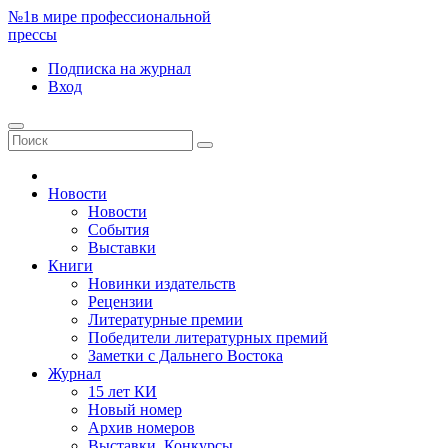
№1
в мире профессиональной
прессы
Подписка
на журнал
Вход
Новости
Новости
События
Выставки
Книги
Новинки издательств
Рецензии
Литературные премии
Победители литературных премий
Заметки с Дальнего Востока
Журнал
15 лет КИ
Новый номер
Архив номеров
Выставки. Конкурсы