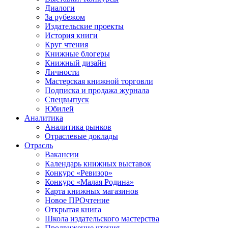
Диалоги
За рубежом
Издательские проекты
История книги
Круг чтения
Книжные блогеры
Книжный дизайн
Личности
Мастерская книжной торговли
Подписка и продажа журнала
Спецвыпуск
Юбилей
Аналитика
Аналитика рынков
Отраслевые доклады
Отрасль
Вакансии
Календарь книжных выставок
Конкурс «Ревизор»
Конкурс «Малая Родина»
Карта книжных магазинов
Новое ПРОчтение
Открытая книга
Школа издательского мастерства
Продвижение чтения