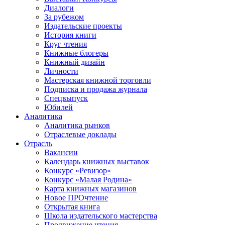
Диалоги
За рубежом
Издательские проекты
История книги
Круг чтения
Книжные блогеры
Книжный дизайн
Личности
Мастерская книжной торговли
Подписка и продажа журнала
Спецвыпуск
Юбилей
Аналитика
Аналитика рынков
Отраслевые доклады
Отрасль
Вакансии
Календарь книжных выставок
Конкурс «Ревизор»
Конкурс «Малая Родина»
Карта книжных магазинов
Новое ПРОчтение
Открытая книга
Школа издательского мастерства
Продвижение чтения