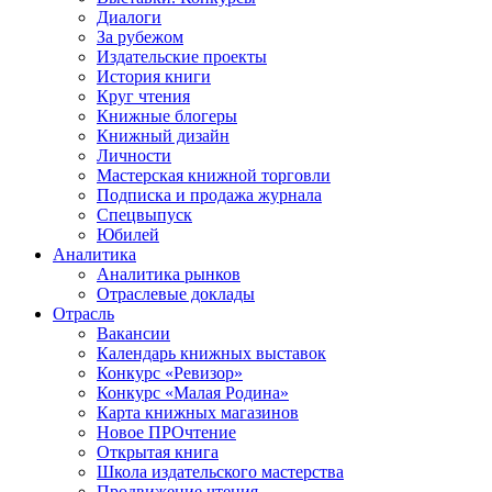
Диалоги
За рубежом
Издательские проекты
История книги
Круг чтения
Книжные блогеры
Книжный дизайн
Личности
Мастерская книжной торговли
Подписка и продажа журнала
Спецвыпуск
Юбилей
Аналитика
Аналитика рынков
Отраслевые доклады
Отрасль
Вакансии
Календарь книжных выставок
Конкурс «Ревизор»
Конкурс «Малая Родина»
Карта книжных магазинов
Новое ПРОчтение
Открытая книга
Школа издательского мастерства
Продвижение чтения