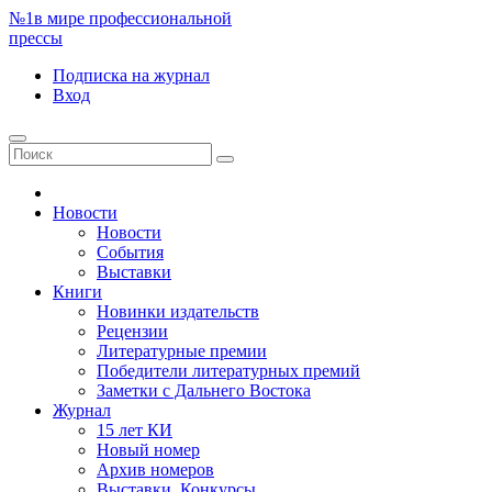
№1
в мире профессиональной
прессы
Подписка
на журнал
Вход
Новости
Новости
События
Выставки
Книги
Новинки издательств
Рецензии
Литературные премии
Победители литературных премий
Заметки с Дальнего Востока
Журнал
15 лет КИ
Новый номер
Архив номеров
Выставки. Конкурсы