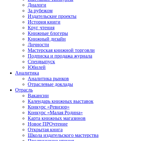
Диалоги
За рубежом
Издательские проекты
История книги
Круг чтения
Книжные блогеры
Книжный дизайн
Личности
Мастерская книжной торговли
Подписка и продажа журнала
Спецвыпуск
Юбилей
Аналитика
Аналитика рынков
Отраслевые доклады
Отрасль
Вакансии
Календарь книжных выставок
Конкурс «Ревизор»
Конкурс «Малая Родина»
Карта книжных магазинов
Новое ПРОчтение
Открытая книга
Школа издательского мастерства
Продвижение чтения