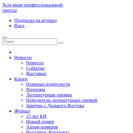
№1
в мире профессиональной
прессы
Подписка
на журнал
Вход
Новости
Новости
События
Выставки
Книги
Новинки издательств
Рецензии
Литературные премии
Победители литературных премий
Заметки с Дальнего Востока
Журнал
15 лет КИ
Новый номер
Архив номеров
Выставки. Конкурсы