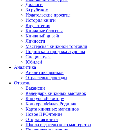
Диалоги
За рубежом
Издательские проекты
История книги
Круг чтения
Книжные блогеры
Книжный дизайн
Личности
Мастерская книжной торговли
Подписка и продажа журнала
Спецвыпуск
Юбилей
Аналитика
Аналитика рынков
Отраслевые доклады
Отрасль
Вакансии
Календарь книжных выставок
Конкурс «Ревизор»
Конкурс «Малая Родина»
Карта книжных магазинов
Новое ПРОчтение
Открытая книга
Школа издательского мастерства
Продвижение чтения