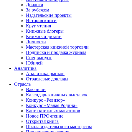
Диалоги
За рубежом
Издательские проекты
История книги
Круг чтения
Книжные блогеры
Книжный дизайн
Личности
Мастерская книжной торговли
Подписка и продажа журнала
Спецвыпуск
Юбилей
Аналитика
Аналитика рынков
Отраслевые доклады
Отрасль
Вакансии
Календарь книжных выставок
Конкурс «Ревизор»
Конкурс «Малая Родина»
Карта книжных магазинов
Новое ПРОчтение
Открытая книга
Школа издательского мастерства
Продвижение чтения