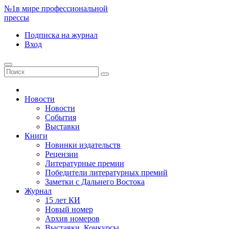
№1
в мире профессиональной
прессы
Подписка
на журнал
Вход
Новости
Новости
События
Выставки
Книги
Новинки издательств
Рецензии
Литературные премии
Победители литературных премий
Заметки с Дальнего Востока
Журнал
15 лет КИ
Новый номер
Архив номеров
Выставки. Конкурсы