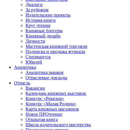
Диалоги
За рубежом
Издательские проекты
История книги
Круг чтения
Книжные блогеры
Книжный дизайн
Личности
Мастерская книжной торговли
Подписка и продажа журнала
Спецвыпуск
Юбилей
Аналитика
Аналитика рынков
Отраслевые доклады
Отрасль
Вакансии
Календарь книжных выставок
Конкурс «Ревизор»
Конкурс «Малая Родина»
Карта книжных магазинов
Новое ПРОчтение
Открытая книга
Школа издательского мастерства
Продвижение чтения