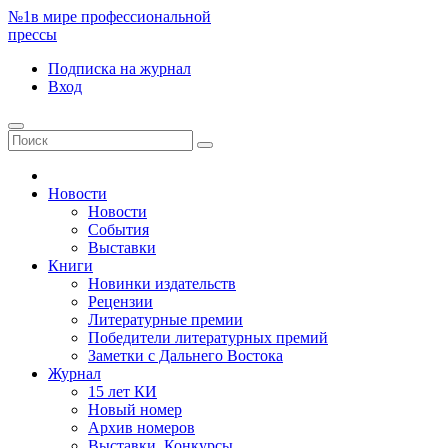
№1
в мире профессиональной
прессы
Подписка
на журнал
Вход
Новости
Новости
События
Выставки
Книги
Новинки издательств
Рецензии
Литературные премии
Победители литературных премий
Заметки с Дальнего Востока
Журнал
15 лет КИ
Новый номер
Архив номеров
Выставки. Конкурсы