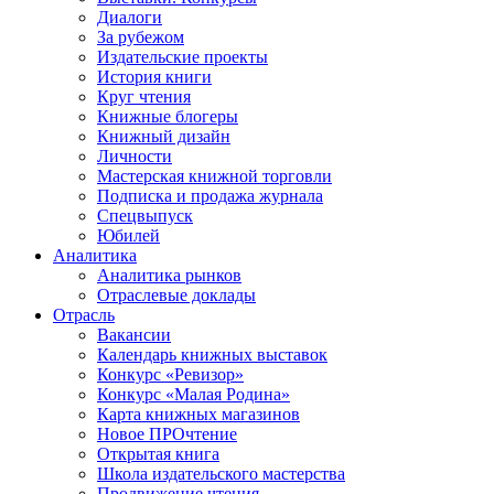
Диалоги
За рубежом
Издательские проекты
История книги
Круг чтения
Книжные блогеры
Книжный дизайн
Личности
Мастерская книжной торговли
Подписка и продажа журнала
Спецвыпуск
Юбилей
Аналитика
Аналитика рынков
Отраслевые доклады
Отрасль
Вакансии
Календарь книжных выставок
Конкурс «Ревизор»
Конкурс «Малая Родина»
Карта книжных магазинов
Новое ПРОчтение
Открытая книга
Школа издательского мастерства
Продвижение чтения