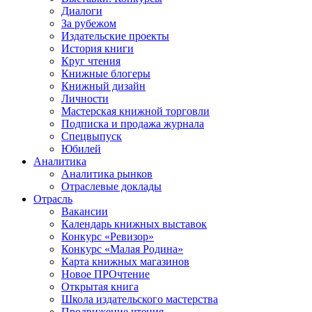
Диалоги
За рубежом
Издательские проекты
История книги
Круг чтения
Книжные блогеры
Книжный дизайн
Личности
Мастерская книжной торговли
Подписка и продажа журнала
Спецвыпуск
Юбилей
Аналитика
Аналитика рынков
Отраслевые доклады
Отрасль
Вакансии
Календарь книжных выставок
Конкурс «Ревизор»
Конкурс «Малая Родина»
Карта книжных магазинов
Новое ПРОчтение
Открытая книга
Школа издательского мастерства
Продвижение чтения