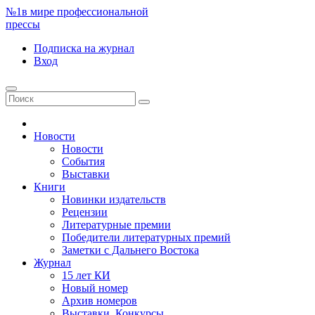
№1
в мире профессиональной
прессы
Подписка
на журнал
Вход
Новости
Новости
События
Выставки
Книги
Новинки издательств
Рецензии
Литературные премии
Победители литературных премий
Заметки с Дальнего Востока
Журнал
15 лет КИ
Новый номер
Архив номеров
Выставки. Конкурсы