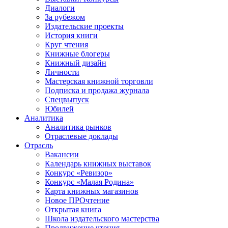
Диалоги
За рубежом
Издательские проекты
История книги
Круг чтения
Книжные блогеры
Книжный дизайн
Личности
Мастерская книжной торговли
Подписка и продажа журнала
Спецвыпуск
Юбилей
Аналитика
Аналитика рынков
Отраслевые доклады
Отрасль
Вакансии
Календарь книжных выставок
Конкурс «Ревизор»
Конкурс «Малая Родина»
Карта книжных магазинов
Новое ПРОчтение
Открытая книга
Школа издательского мастерства
Продвижение чтения