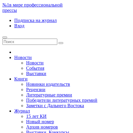
№1
в мире профессиональной
прессы
Подписка
на журнал
Вход
Новости
Новости
События
Выставки
Книги
Новинки издательств
Рецензии
Литературные премии
Победители литературных премий
Заметки с Дальнего Востока
Журнал
15 лет КИ
Новый номер
Архив номеров
Выставки. Конкурсы