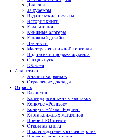
Диалоги
За рубежом
Издательские проекты
История книги
Круг чтения
Книжные блогеры
Книжный дизайн
Личности
Мастерская книжной торговли
Подписка и продажа журнала
Спецвыпуск
Юбилей
Аналитика
Аналитика рынков
Отраслевые доклады
Отрасль
Вакансии
Календарь книжных выставок
Конкурс «Ревизор»
Конкурс «Малая Родина»
Карта книжных магазинов
Новое ПРОчтение
Открытая книга
Школа издательского мастерства
Продвижение чтения