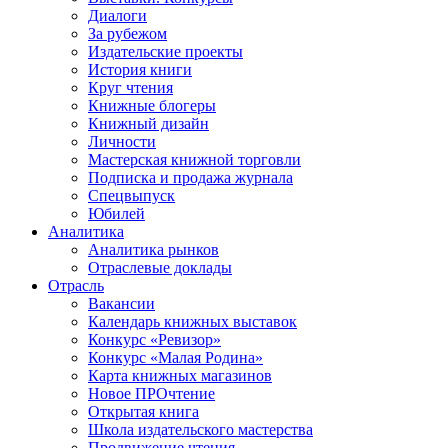
Диалоги
За рубежом
Издательские проекты
История книги
Круг чтения
Книжные блогеры
Книжный дизайн
Личности
Мастерская книжной торговли
Подписка и продажа журнала
Спецвыпуск
Юбилей
Аналитика
Аналитика рынков
Отраслевые доклады
Отрасль
Вакансии
Календарь книжных выставок
Конкурс «Ревизор»
Конкурс «Малая Родина»
Карта книжных магазинов
Новое ПРОчтение
Открытая книга
Школа издательского мастерства
Продвижение чтения