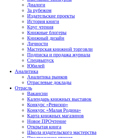
Диалоги
За рубежом
Издательские проекты
История книги
Круг чтения
Книжные блогеры
Книжный дизайн
Личности
Мастерская книжной торговли
Подписка и продажа журнала
Спецвыпуск
Юбилей
Аналитика
Аналитика рынков
Отраслевые доклады
Отрасль
Вакансии
Календарь книжных выставок
Конкурс «Ревизор»
Конкурс «Малая Родина»
Карта книжных магазинов
Новое ПРОчтение
Открытая книга
Школа издательского мастерства
Продвижение чтения