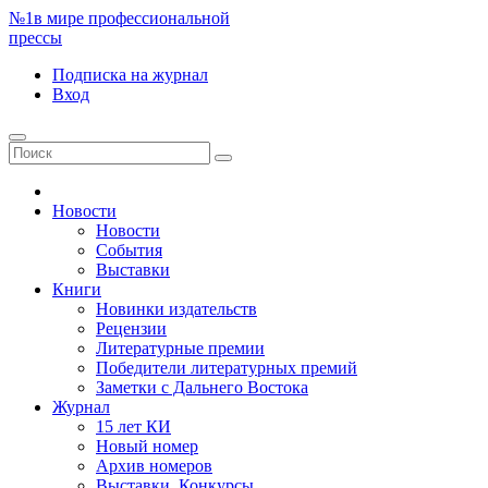
№1
в мире профессиональной
прессы
Подписка
на журнал
Вход
Новости
Новости
События
Выставки
Книги
Новинки издательств
Рецензии
Литературные премии
Победители литературных премий
Заметки с Дальнего Востока
Журнал
15 лет КИ
Новый номер
Архив номеров
Выставки. Конкурсы