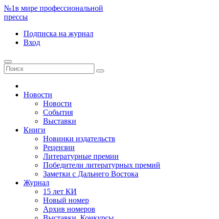
№1
в мире профессиональной
прессы
Подписка
на журнал
Вход
Новости
Новости
События
Выставки
Книги
Новинки издательств
Рецензии
Литературные премии
Победители литературных премий
Заметки с Дальнего Востока
Журнал
15 лет КИ
Новый номер
Архив номеров
Выставки. Конкурсы