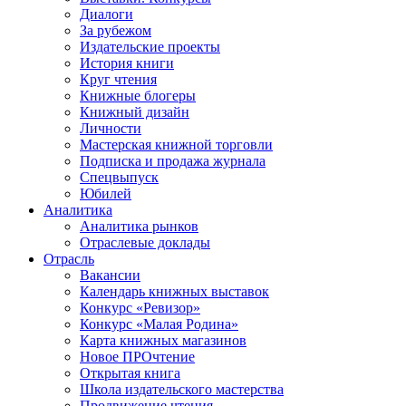
Диалоги
За рубежом
Издательские проекты
История книги
Круг чтения
Книжные блогеры
Книжный дизайн
Личности
Мастерская книжной торговли
Подписка и продажа журнала
Спецвыпуск
Юбилей
Аналитика
Аналитика рынков
Отраслевые доклады
Отрасль
Вакансии
Календарь книжных выставок
Конкурс «Ревизор»
Конкурс «Малая Родина»
Карта книжных магазинов
Новое ПРОчтение
Открытая книга
Школа издательского мастерства
Продвижение чтения