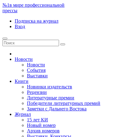
№1
в мире профессиональной
прессы
Подписка
на журнал
Вход
Новости
Новости
События
Выставки
Книги
Новинки издательств
Рецензии
Литературные премии
Победители литературных премий
Заметки с Дальнего Востока
Журнал
15 лет КИ
Новый номер
Архив номеров
Выставки. Конкурсы