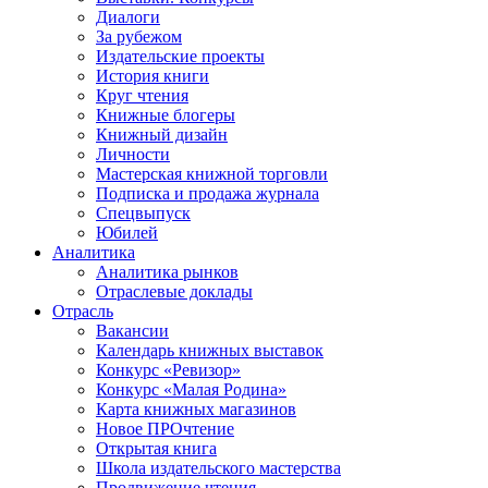
Диалоги
За рубежом
Издательские проекты
История книги
Круг чтения
Книжные блогеры
Книжный дизайн
Личности
Мастерская книжной торговли
Подписка и продажа журнала
Спецвыпуск
Юбилей
Аналитика
Аналитика рынков
Отраслевые доклады
Отрасль
Вакансии
Календарь книжных выставок
Конкурс «Ревизор»
Конкурс «Малая Родина»
Карта книжных магазинов
Новое ПРОчтение
Открытая книга
Школа издательского мастерства
Продвижение чтения