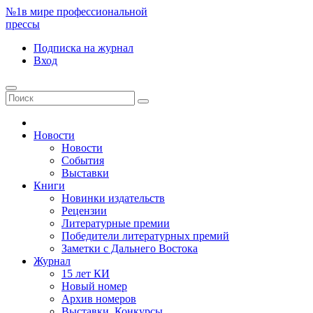
№1
в мире профессиональной
прессы
Подписка
на журнал
Вход
Новости
Новости
События
Выставки
Книги
Новинки издательств
Рецензии
Литературные премии
Победители литературных премий
Заметки с Дальнего Востока
Журнал
15 лет КИ
Новый номер
Архив номеров
Выставки. Конкурсы