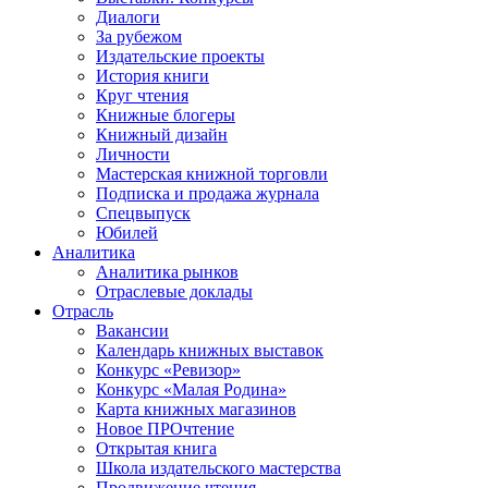
Диалоги
За рубежом
Издательские проекты
История книги
Круг чтения
Книжные блогеры
Книжный дизайн
Личности
Мастерская книжной торговли
Подписка и продажа журнала
Спецвыпуск
Юбилей
Аналитика
Аналитика рынков
Отраслевые доклады
Отрасль
Вакансии
Календарь книжных выставок
Конкурс «Ревизор»
Конкурс «Малая Родина»
Карта книжных магазинов
Новое ПРОчтение
Открытая книга
Школа издательского мастерства
Продвижение чтения