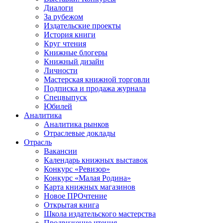
Диалоги
За рубежом
Издательские проекты
История книги
Круг чтения
Книжные блогеры
Книжный дизайн
Личности
Мастерская книжной торговли
Подписка и продажа журнала
Спецвыпуск
Юбилей
Аналитика
Аналитика рынков
Отраслевые доклады
Отрасль
Вакансии
Календарь книжных выставок
Конкурс «Ревизор»
Конкурс «Малая Родина»
Карта книжных магазинов
Новое ПРОчтение
Открытая книга
Школа издательского мастерства
Продвижение чтения