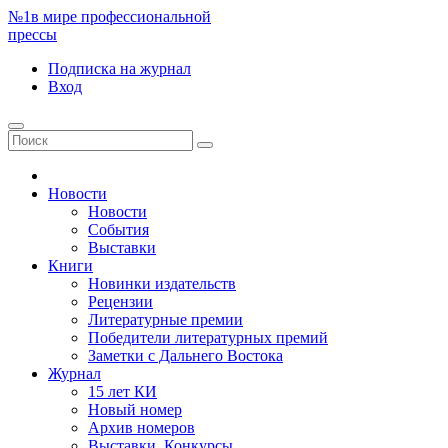
№1
в мире профессиональной
прессы
Подписка
на журнал
Вход
Новости
Новости
События
Выставки
Книги
Новинки издательств
Рецензии
Литературные премии
Победители литературных премий
Заметки с Дальнего Востока
Журнал
15 лет КИ
Новый номер
Архив номеров
Выставки. Конкурсы