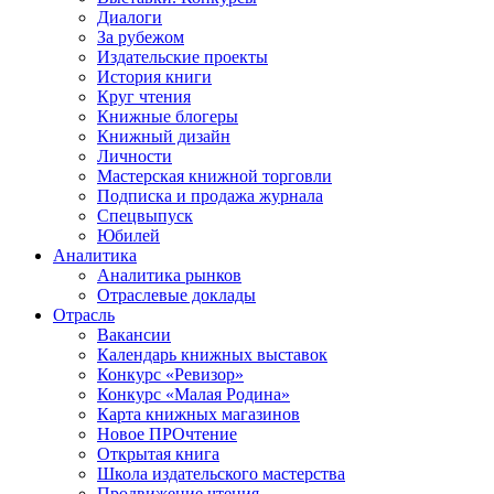
Диалоги
За рубежом
Издательские проекты
История книги
Круг чтения
Книжные блогеры
Книжный дизайн
Личности
Мастерская книжной торговли
Подписка и продажа журнала
Спецвыпуск
Юбилей
Аналитика
Аналитика рынков
Отраслевые доклады
Отрасль
Вакансии
Календарь книжных выставок
Конкурс «Ревизор»
Конкурс «Малая Родина»
Карта книжных магазинов
Новое ПРОчтение
Открытая книга
Школа издательского мастерства
Продвижение чтения