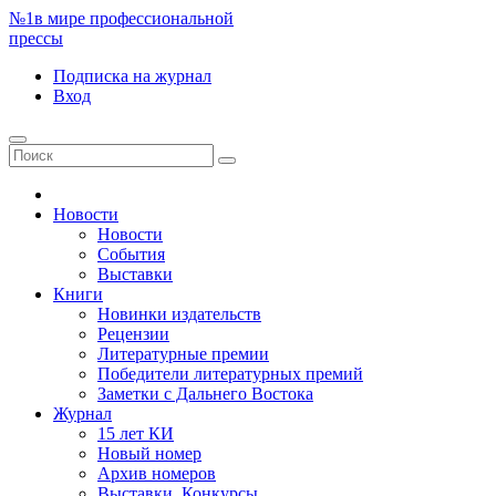
№1
в мире профессиональной
прессы
Подписка
на журнал
Вход
Новости
Новости
События
Выставки
Книги
Новинки издательств
Рецензии
Литературные премии
Победители литературных премий
Заметки с Дальнего Востока
Журнал
15 лет КИ
Новый номер
Архив номеров
Выставки. Конкурсы