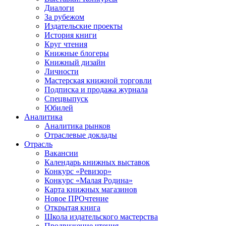
Диалоги
За рубежом
Издательские проекты
История книги
Круг чтения
Книжные блогеры
Книжный дизайн
Личности
Мастерская книжной торговли
Подписка и продажа журнала
Спецвыпуск
Юбилей
Аналитика
Аналитика рынков
Отраслевые доклады
Отрасль
Вакансии
Календарь книжных выставок
Конкурс «Ревизор»
Конкурс «Малая Родина»
Карта книжных магазинов
Новое ПРОчтение
Открытая книга
Школа издательского мастерства
Продвижение чтения