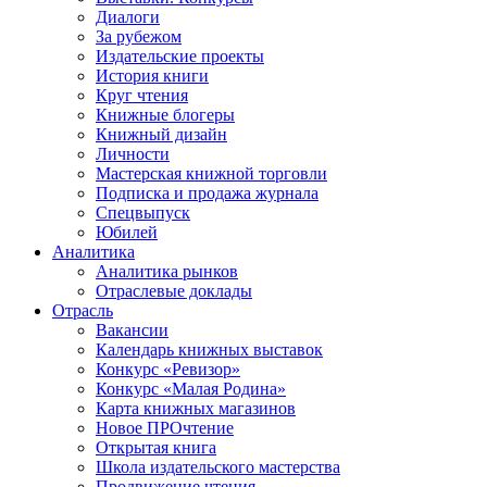
Диалоги
За рубежом
Издательские проекты
История книги
Круг чтения
Книжные блогеры
Книжный дизайн
Личности
Мастерская книжной торговли
Подписка и продажа журнала
Спецвыпуск
Юбилей
Аналитика
Аналитика рынков
Отраслевые доклады
Отрасль
Вакансии
Календарь книжных выставок
Конкурс «Ревизор»
Конкурс «Малая Родина»
Карта книжных магазинов
Новое ПРОчтение
Открытая книга
Школа издательского мастерства
Продвижение чтения