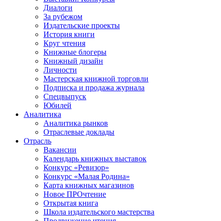
Диалоги
За рубежом
Издательские проекты
История книги
Круг чтения
Книжные блогеры
Книжный дизайн
Личности
Мастерская книжной торговли
Подписка и продажа журнала
Спецвыпуск
Юбилей
Аналитика
Аналитика рынков
Отраслевые доклады
Отрасль
Вакансии
Календарь книжных выставок
Конкурс «Ревизор»
Конкурс «Малая Родина»
Карта книжных магазинов
Новое ПРОчтение
Открытая книга
Школа издательского мастерства
Продвижение чтения