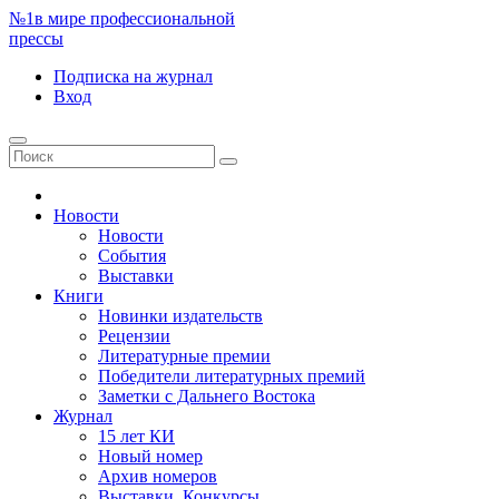
№1
в мире профессиональной
прессы
Подписка
на журнал
Вход
Новости
Новости
События
Выставки
Книги
Новинки издательств
Рецензии
Литературные премии
Победители литературных премий
Заметки с Дальнего Востока
Журнал
15 лет КИ
Новый номер
Архив номеров
Выставки. Конкурсы