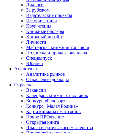
Диалоги
За рубежом
Издательские проекты
История книги
Круг чтения
Книжные блогеры
Книжный дизайн
Личности
Мастерская книжной торговли
Подписка и продажа журнала
Спецвыпуск
Юбилей
Аналитика
Аналитика рынков
Отраслевые доклады
Отрасль
Вакансии
Календарь книжных выставок
Конкурс «Ревизор»
Конкурс «Малая Родина»
Карта книжных магазинов
Новое ПРОчтение
Открытая книга
Школа издательского мастерства
Продвижение чтения