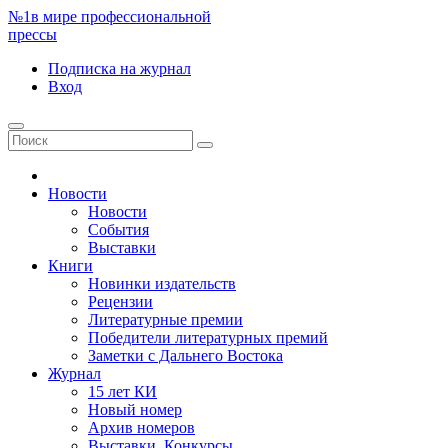
№1
в мире профессиональной
прессы
Подписка
на журнал
Вход
Новости
Новости
События
Выставки
Книги
Новинки издательств
Рецензии
Литературные премии
Победители литературных премий
Заметки с Дальнего Востока
Журнал
15 лет КИ
Новый номер
Архив номеров
Выставки. Конкурсы