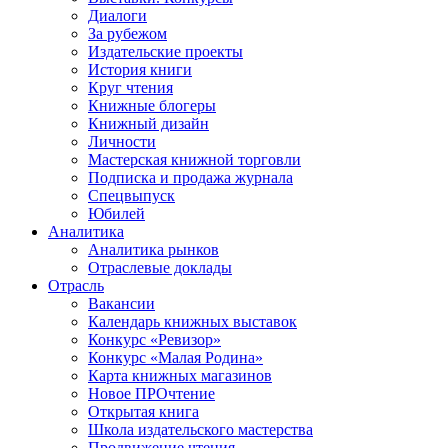
Диалоги
За рубежом
Издательские проекты
История книги
Круг чтения
Книжные блогеры
Книжный дизайн
Личности
Мастерская книжной торговли
Подписка и продажа журнала
Спецвыпуск
Юбилей
Аналитика
Аналитика рынков
Отраслевые доклады
Отрасль
Вакансии
Календарь книжных выставок
Конкурс «Ревизор»
Конкурс «Малая Родина»
Карта книжных магазинов
Новое ПРОчтение
Открытая книга
Школа издательского мастерства
Продвижение чтения