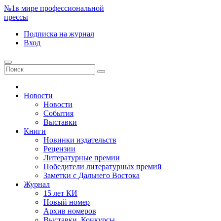
№1
в мире профессиональной
прессы
Подписка
на журнал
Вход
Новости
Новости
События
Выставки
Книги
Новинки издательств
Рецензии
Литературные премии
Победители литературных премий
Заметки с Дальнего Востока
Журнал
15 лет КИ
Новый номер
Архив номеров
Выставки. Конкурсы