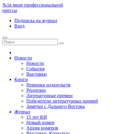
№1
в мире профессиональной
прессы
Подписка
на журнал
Вход
Новости
Новости
События
Выставки
Книги
Новинки издательств
Рецензии
Литературные премии
Победители литературных премий
Заметки с Дальнего Востока
Журнал
15 лет КИ
Новый номер
Архив номеров
Выставки. Конкурсы