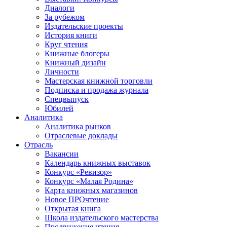
Диалоги
За рубежом
Издательские проекты
История книги
Круг чтения
Книжные блогеры
Книжный дизайн
Личности
Мастерская книжной торговли
Подписка и продажа журнала
Спецвыпуск
Юбилей
Аналитика
Аналитика рынков
Отраслевые доклады
Отрасль
Вакансии
Календарь книжных выставок
Конкурс «Ревизор»
Конкурс «Малая Родина»
Карта книжных магазинов
Новое ПРОчтение
Открытая книга
Школа издательского мастерства
Продвижение чтения