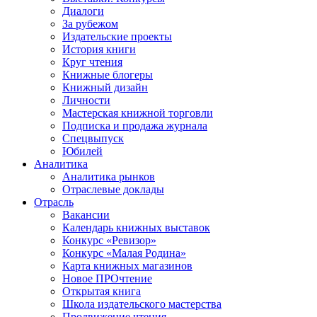
Диалоги
За рубежом
Издательские проекты
История книги
Круг чтения
Книжные блогеры
Книжный дизайн
Личности
Мастерская книжной торговли
Подписка и продажа журнала
Спецвыпуск
Юбилей
Аналитика
Аналитика рынков
Отраслевые доклады
Отрасль
Вакансии
Календарь книжных выставок
Конкурс «Ревизор»
Конкурс «Малая Родина»
Карта книжных магазинов
Новое ПРОчтение
Открытая книга
Школа издательского мастерства
Продвижение чтения