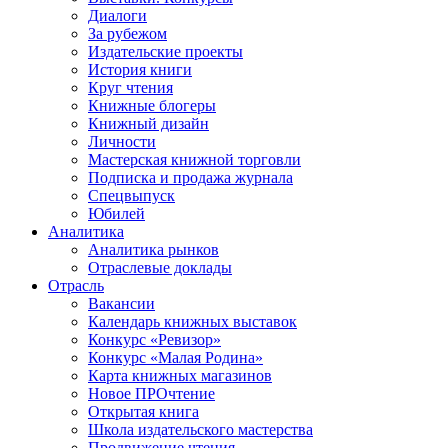
Диалоги
За рубежом
Издательские проекты
История книги
Круг чтения
Книжные блогеры
Книжный дизайн
Личности
Мастерская книжной торговли
Подписка и продажа журнала
Спецвыпуск
Юбилей
Аналитика
Аналитика рынков
Отраслевые доклады
Отрасль
Вакансии
Календарь книжных выставок
Конкурс «Ревизор»
Конкурс «Малая Родина»
Карта книжных магазинов
Новое ПРОчтение
Открытая книга
Школа издательского мастерства
Продвижение чтения