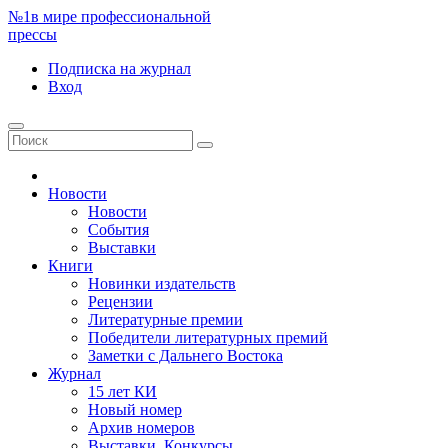
№1
в мире профессиональной
прессы
Подписка
на журнал
Вход
Новости
Новости
События
Выставки
Книги
Новинки издательств
Рецензии
Литературные премии
Победители литературных премий
Заметки с Дальнего Востока
Журнал
15 лет КИ
Новый номер
Архив номеров
Выставки. Конкурсы