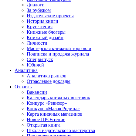
Диалоги
За рубежом
Издательские проекты
История книги
Круг чтения
Книжные блогеры
Книжный дизайн
Личности
Мастерская книжной торговли
Подписка и продажа журнала
Спецвыпуск
Юбилей
Аналитика
Аналитика рынков
Отраслевые доклады
Отрасль
Вакансии
Календарь книжных выставок
Конкурс «Ревизор»
Конкурс «Малая Родина»
Карта книжных магазинов
Новое ПРОчтение
Открытая книга
Школа издательского мастерства
Продвижение чтения