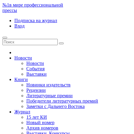
№1
в мире профессиональной
прессы
Подписка
на журнал
Вход
Новости
Новости
События
Выставки
Книги
Новинки издательств
Рецензии
Литературные премии
Победители литературных премий
Заметки с Дальнего Востока
Журнал
15 лет КИ
Новый номер
Архив номеров
Выставки. Конкурсы