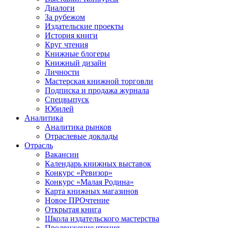
Диалоги
За рубежом
Издательские проекты
История книги
Круг чтения
Книжные блогеры
Книжный дизайн
Личности
Мастерская книжной торговли
Подписка и продажа журнала
Спецвыпуск
Юбилей
Аналитика
Аналитика рынков
Отраслевые доклады
Отрасль
Вакансии
Календарь книжных выставок
Конкурс «Ревизор»
Конкурс «Малая Родина»
Карта книжных магазинов
Новое ПРОчтение
Открытая книга
Школа издательского мастерства
Продвижение чтения