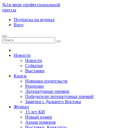
№1
в мире профессиональной
прессы
Подписка
на журнал
Вход
Новости
Новости
События
Выставки
Книги
Новинки издательств
Рецензии
Литературные премии
Победители литературных премий
Заметки с Дальнего Востока
Журнал
15 лет КИ
Новый номер
Архив номеров
Выставки. Конкурсы