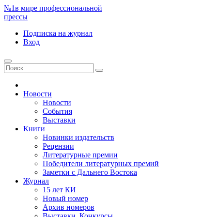
№1
в мире профессиональной
прессы
Подписка
на журнал
Вход
Новости
Новости
События
Выставки
Книги
Новинки издательств
Рецензии
Литературные премии
Победители литературных премий
Заметки с Дальнего Востока
Журнал
15 лет КИ
Новый номер
Архив номеров
Выставки. Конкурсы