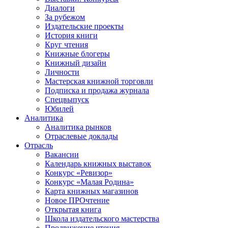
Диалоги
За рубежом
Издательские проекты
История книги
Круг чтения
Книжные блогеры
Книжный дизайн
Личности
Мастерская книжной торговли
Подписка и продажа журнала
Спецвыпуск
Юбилей
Аналитика
Аналитика рынков
Отраслевые доклады
Отрасль
Вакансии
Календарь книжных выставок
Конкурс «Ревизор»
Конкурс «Малая Родина»
Карта книжных магазинов
Новое ПРОчтение
Открытая книга
Школа издательского мастерства
Продвижение чтения