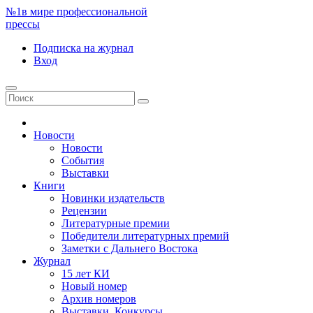
№1
в мире профессиональной
прессы
Подписка
на журнал
Вход
Новости
Новости
События
Выставки
Книги
Новинки издательств
Рецензии
Литературные премии
Победители литературных премий
Заметки с Дальнего Востока
Журнал
15 лет КИ
Новый номер
Архив номеров
Выставки. Конкурсы