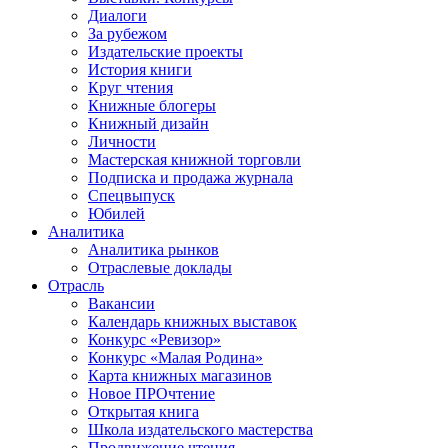
Диалоги
За рубежом
Издательские проекты
История книги
Круг чтения
Книжные блогеры
Книжный дизайн
Личности
Мастерская книжной торговли
Подписка и продажа журнала
Спецвыпуск
Юбилей
Аналитика
Аналитика рынков
Отраслевые доклады
Отрасль
Вакансии
Календарь книжных выставок
Конкурс «Ревизор»
Конкурс «Малая Родина»
Карта книжных магазинов
Новое ПРОчтение
Открытая книга
Школа издательского мастерства
Продвижение чтения