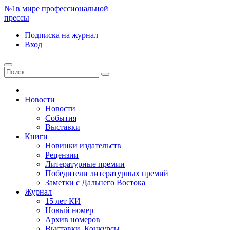
№1
в мире профессиональной
прессы
Подписка
на журнал
Вход
Новости
Новости
События
Выставки
Книги
Новинки издательств
Рецензии
Литературные премии
Победители литературных премий
Заметки с Дальнего Востока
Журнал
15 лет КИ
Новый номер
Архив номеров
Выставки. Конкурсы