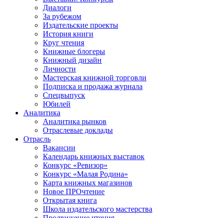
Диалоги
За рубежом
Издательские проекты
История книги
Круг чтения
Книжные блогеры
Книжный дизайн
Личности
Мастерская книжной торговли
Подписка и продажа журнала
Спецвыпуск
Юбилей
Аналитика
Аналитика рынков
Отраслевые доклады
Отрасль
Вакансии
Календарь книжных выставок
Конкурс «Ревизор»
Конкурс «Малая Родина»
Карта книжных магазинов
Новое ПРОчтение
Открытая книга
Школа издательского мастерства
Продвижение чтения