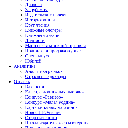
Диалоги
За рубежом
Издательские проекты
История книги
Круг чтения
Книжные блогеры
Книжный дизайн
Личности
Мастерская книжной торговли
Подписка и продажа журнала
Спецвыпуск
Юбилей
Аналитика
Аналитика рынков
Отраслевые доклады
Отрасль
Вакансии
Календарь книжных выставок
Конкурс «Ревизор»
Конкурс «Малая Родина»
Карта книжных магазинов
Новое ПРОчтение
Открытая книга
Школа издательского мастерства
Продвижение чтения