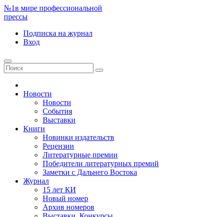
№1
в мире профессиональной
прессы
Подписка
на журнал
Вход
Новости
Новости
События
Выставки
Книги
Новинки издательств
Рецензии
Литературные премии
Победители литературных премий
Заметки с Дальнего Востока
Журнал
15 лет КИ
Новый номер
Архив номеров
Выставки. Конкурсы