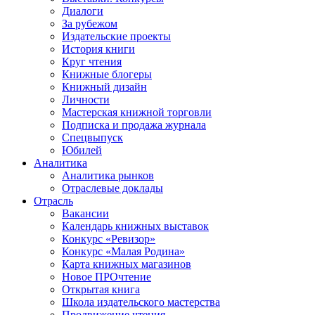
Диалоги
За рубежом
Издательские проекты
История книги
Круг чтения
Книжные блогеры
Книжный дизайн
Личности
Мастерская книжной торговли
Подписка и продажа журнала
Спецвыпуск
Юбилей
Аналитика
Аналитика рынков
Отраслевые доклады
Отрасль
Вакансии
Календарь книжных выставок
Конкурс «Ревизор»
Конкурс «Малая Родина»
Карта книжных магазинов
Новое ПРОчтение
Открытая книга
Школа издательского мастерства
Продвижение чтения